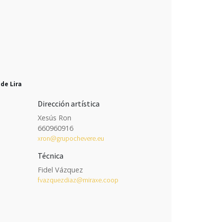
 de Lira
Dirección artística
Xesús Ron
660960916
xron@grupochevere.eu
Técnica
Fidel Vázquez
fvazquezdiaz@miraxe.coop