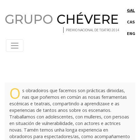
Saltar ao contido principal
GAL
GRUPO
CHÉVERE
CAS
PREMIO NACIONAL DE TEATRO 2014
ENG
Projects
O
s obradoiros que facemos son prácticas dirixidas,
nas que poñemos en común as nosas ferramentas
escénicas e teatrais, compartindo a aprendizaxe e as
experiencias de tantos anos sobre os escenarios.
Traballamos con adolescentes, con mulleres, con persoas
en situación de vulnerabilidade, con actores e actrices
novas. Tamén temos unha longa experiencia en
obradoiros para espectadores/as, como acompañamento