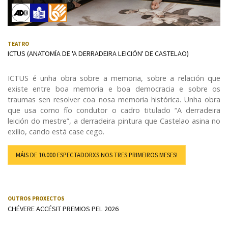
Audiodescrición
Lectura fácil
LSE (Lingua de signos española)
TEATRO
ICTUS (ANATOMÍA DE 'A DERRADEIRA LEICIÓN' DE CASTELAO)
ICTUS é unha obra sobre a memoria, sobre a relación que
existe entre boa memoria e boa democracia e sobre os
traumas sen resolver coa nosa memoria histórica. Unha obra
que usa como fío condutor o cadro titulado “A derradeira
leición do mestre”, a derradeira pintura que Castelao asina no
exilio, cando está case cego.
MÁIS DE 10.000 ESPECTADORXS NOS TRES PRIMEIROS MESES!
OUTROS PROXECTOS
CHÉVERE ACCÉSIT PREMIOS PEL 2026