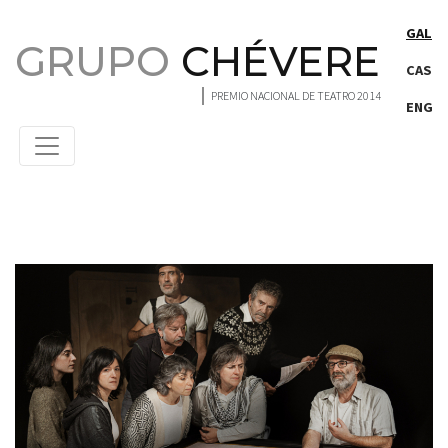
Saltar ao contido principal
GAL
GRUPO
CHÉVERE
CAS
PREMIO NACIONAL DE TEATRO 2014
ENG
Pages