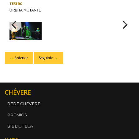
Usa as teclas frecha esquerda e dereita para navegar; tamén pod
TEATRO
ÓRBITA MUTANTE
← Anterior
Seguinte →
CHÉVERE
REDE CHÉVERE
PREMIOS
BIBLIOTECA