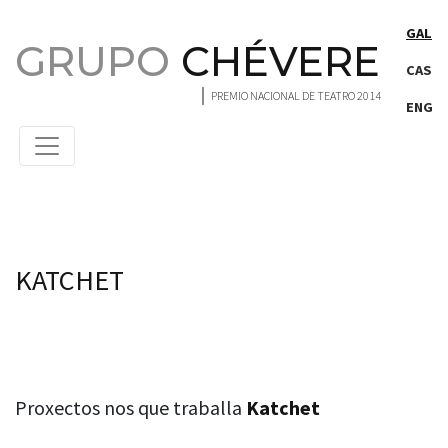
Saltar ao contido principal
GAL
GRUPO
CHÉVERE
CAS
PREMIO NACIONAL DE TEATRO 2014
ENG
Persons
KATCHET
Proxectos nos que traballa
Katchet