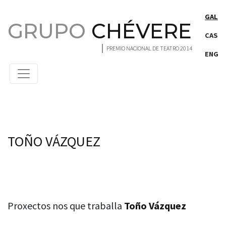
Saltar ao contido principal
GAL
GRUPO
CHÉVERE
CAS
PREMIO NACIONAL DE TEATRO 2014
ENG
Persons
TOÑO VÁZQUEZ
Proxectos nos que traballa
Toño Vázquez