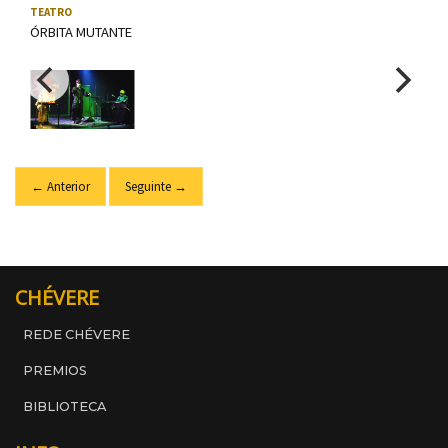
Usa as teclas frecha esquerda e dereita para navegar; tamén pod
TEATRO
ÓRBITA MUTANTE
← Anterior
Seguinte →
CHÉVERE
REDE CHÉVERE
PREMIOS
BIBLIOTECA