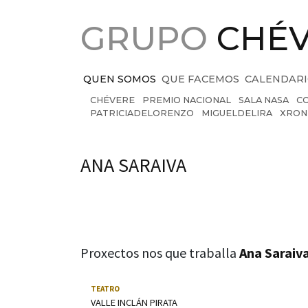
Saltar ao contido principal
GRUPO
CHÉ
QUEN SOMOS
QUE FACEMOS
CALENDAR
CHÉVERE
PREMIO NACIONAL
SALA NASA
C
PATRICIADELORENZO
MIGUELDELIRA
XRON
Persons
ANA SARAIVA
Proxectos nos que traballa
Ana Saraiv
Usa as teclas frecha esquerda e dereita para nav
TEATRO
VALLE INCLÁN PIRATA