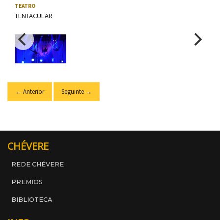
Usa as teclas frecha esquerda e dereita para navegar; tamén pod
TEATRO
TENTACULAR
← Anterior
Seguinte →
CHÉVERE
REDE CHÉVERE
PREMIOS
BIBLIOTECA