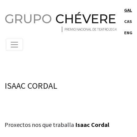
Saltar ao contido principal
GAL
GRUPO
CHÉVERE
CAS
PREMIO NACIONAL DE TEATRO 2014
ENG
Persons
ISAAC CORDAL
Proxectos nos que traballa
Isaac Cordal