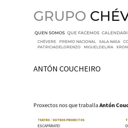
Saltar ao contido principal
GRUPO
CHÉ
QUEN SOMOS
QUE FACEMOS
CALENDAR
CHÉVERE
PREMIO NACIONAL
SALA NASA
C
PATRICIADELORENZO
MIGUELDELIRA
XRON
Persons
ANTÓN COUCHEIRO
Proxectos nos que traballa
Antón Couc
Usa as teclas frecha esquerda e dereita para nav
TEATRO
OUTROS PROXECTOS
T
ESCAPÁRATE!
D