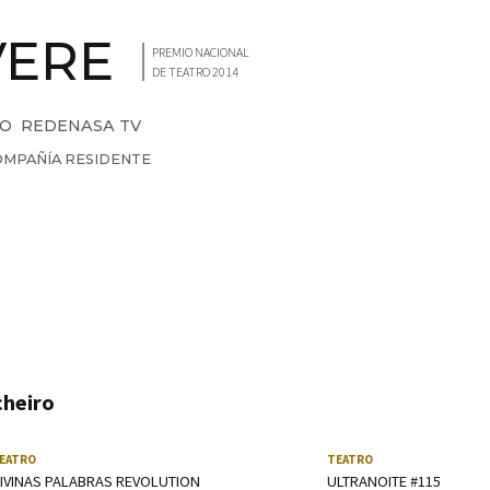
VERE
PREMIO NACIONAL
DE TEATRO 2014
IO
REDENASA TV
OMPAÑÍA RESIDENTE
heiro
egar; tamén podes usar os botóns Anterior/Seguinte.
EATRO
TEATRO
IVINAS PALABRAS REVOLUTION
ULTRANOITE #115